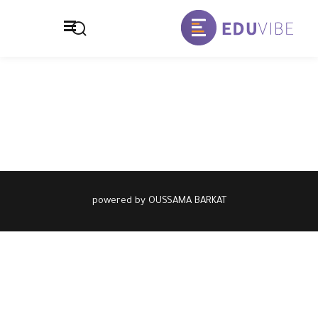
خطي
لى
تسجيل الدخول
التوقيع
لمحتوى
تسجيل الدخول
الصفحة الرئيسية
ليس لديك حساب ؟
التوقيع
المدرسة
تواصل معنا
سياسة الخصوصية
powered by OUSSAMA BARKAT
فقدت كلمة المرور الخاصة بك ؟
تذكر لي