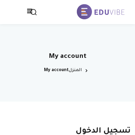
خطي
لى
تسجيل الدخول
التوقيع
لمحتوى
تسجيل الدخول
الصفحة الرئيسية
ليس لديك حساب ؟
التوقيع
المدرسة
My account
تواصل معنا
المنزل
My account
سياسة الخصوصية
فقدت كلمة المرور الخاصة بك ؟
تذكر لي
تسجيل الدخول