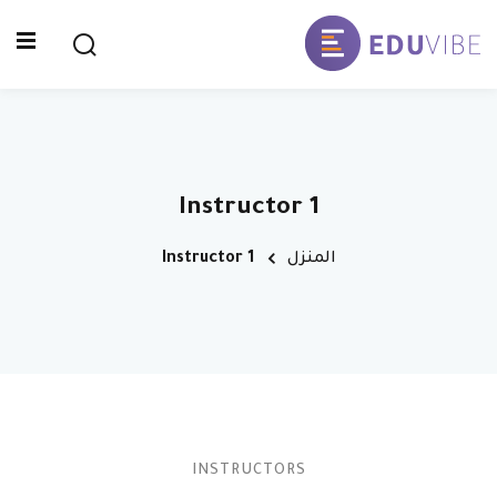
تسجيل الدخول
التوقيع
تسجيل الدخول
الصفحة الرئيسية
ليس لديك حساب ؟
التوقيع
المدرسة
Instructor 1
تواصل معنا
المنزل
Instructor 1
سياسة الخصوصية
فقدت كلمة المرور الخاصة بك ؟
تذكر لي
INSTRUCTORS