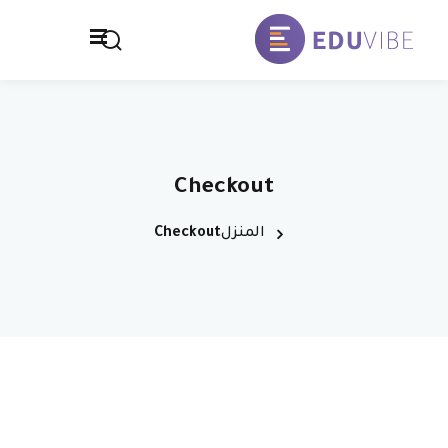
خطي
لى
تسجيل الدخول
التوقيع
لمحتوى
تسجيل الدخول
الصفحة الرئيسية
ليس لديك حساب ؟
التوقيع
المدرسة
Checkout
تواصل معنا
المنزل
Checkout
سياسة الخصوصية
فقدت كلمة المرور الخاصة بك ؟
تذكر لي